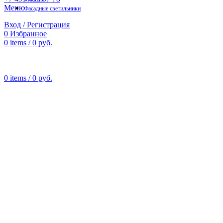
Меню
Фасадные светильники
Вход / Регистрация
0
Избранное
0
items
/
0
руб.
0
items
/
0
руб.