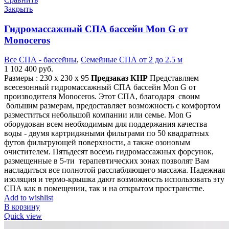
Закрыть
Гидромассажный СПА бассейн Mon G от
Monoceros
Все СПА - бассейны
,
Семейные СПА от 2 до 2.5 м
1 102 400
руб.
Размеры : 230 x 230 х 95
Предзаказ
КНР
Представляем
всесезонный гидромассажный СПА бассейн Mon G от
производителя Monoceros. Этот СПА, благодаря своим
большим размерам, предоставляет возможность с комфортом
разместиться небольшой компании или семье. Mon G
оборудован всем необходимым для поддержания качества
воды - двумя картриджными фильтрами по 50 квадратных
футов фильтрующей поверхности, а также озоновым
очистителем. Пятьдесят восемь гидромассажных форсунок,
размещенные в 5-ти терапевтических зонах позволят Вам
насладиться все полнотой расслабляющего массажа. Надежная
изоляция и термо-крышка дают возможность использовать эту
СПА как в помещении, так и на открытом пространстве.
Add to wishlist
В корзину
Quick view