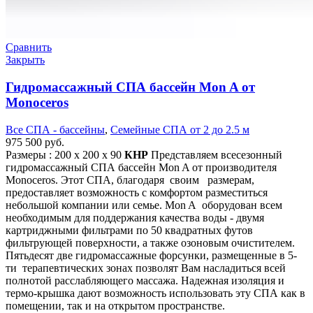
Сравнить
Закрыть
Гидромассажный СПА бассейн Mon A от
Monoceros
Все СПА - бассейны
,
Семейные СПА от 2 до 2.5 м
975 500
руб.
Размеры : 200 x 200 х 90
КНР
Представляем всесезонный
гидромассажный СПА бассейн Mon A от производителя
Monoceros. Этот СПА, благодаря своим размерам,
предоставляет возможность с комфортом разместиться
небольшой компании или семье. Mon A оборудован всем
необходимым для поддержания качества воды - двумя
картриджными фильтрами по 50 квадратных футов
фильтрующей поверхности, а также озоновым очистителем.
Пятьдесят две гидромассажные форсунки, размещенные в 5-
ти терапевтических зонах позволят Вам насладиться всей
полнотой расслабляющего массажа. Надежная изоляция и
термо-крышка дают возможность использовать эту СПА как в
помещении, так и на открытом пространстве.