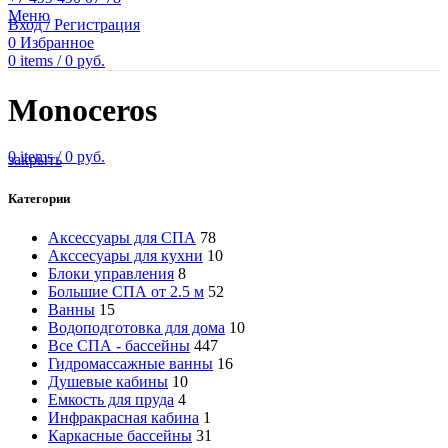
Меню
Вход / Регистрация
0
Избранное
0
items
/
0
руб.
Monoceros
0
items
/
0
руб.
закрыть
Категории
Аксессуары для СПА
78
Акссесуары для кухни
10
Блоки управления
8
Большие СПА от 2.5 м
52
Ванны
15
Водоподготовка для дома
10
Все СПА - бассейны
447
Гидромассажные ванны
16
Душевые кабины
10
Емкость для пруда
4
Инфракрасная кабина
1
Каркасные бассейны
31