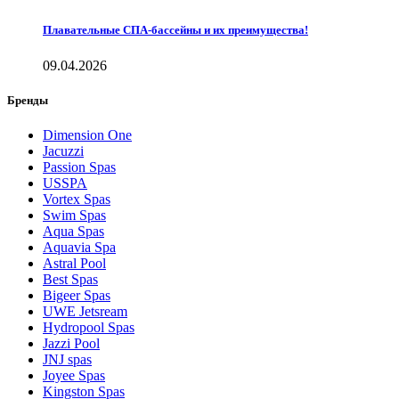
Плавательные СПА-бассейны и их преимущества!
09.04.2026
Бренды
Dimension One
Jacuzzi
Passion Spas
USSPA
Vortex Spas
Swim Spas
Aqua Spas
Aquavia Spa
Astral Pool
Best Spas
Bigeer Spas
UWE Jetsream
Hydropool Spas
Jazzi Pool
JNJ spas
Joyee Spas
Kingston Spas