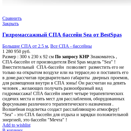
Сравнить
Закрыть
Гидромассажный СПА бассейн Sea от BestSpas
Большие СПА от 2.5 м
,
Все СПА - бассейны
1 280 950
руб.
Размер : 300 х 230 х 92 см
По запросу
КНР
Знакомьтесь ,
СПА-бассейн от производителя Best Spas модель "Sea" !
Вместительный СПА-бассейн позволяет разместить его не
только на открытом воздухе или на террасе,но и поставить его
в доме,рассчитав предварительно габариты дверных проемов,
для размещения внутри в СПА зоны! Он рассчитан на девять
человек , желающих получать разнообразный вид
гидромассажа! СПА бассейн имеет четыре терапевтических
сидячих места и пять мест для расслабления, оборудованных
форсунками различного терапевтического назначения .
Волшебная подсветка создаст расслабляющую атмосферу!
"Sea" - это СПА бассейн для отдыха и зарядки положительной
энергией, это бассейн "Мечта" !
Add to wishlist
В корзину