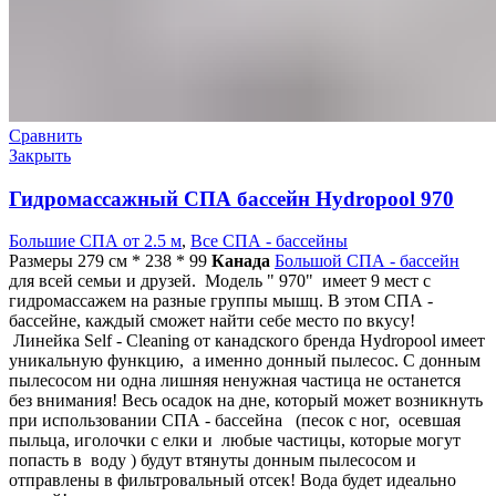
Сравнить
Закрыть
Гидромассажный СПА бассейн Hydropool 970
Большие СПА от 2.5 м
,
Все СПА - бассейны
Размеры 279 см * 238 * 99
Канада
Большой СПА - бассейн
для всей семьи и друзей. Модель " 970" имеет 9 мест с
гидромассажем на разные группы мышц. В этом СПА -
бассейне, каждый сможет найти себе место по вкусу!
Линейка Self - Cleaning от канадского бренда Hydropool имеет
уникальную функцию, а именно донный пылесос. С донным
пылесосом ни одна лишняя ненужная частица не останется
без внимания! Весь осадок на дне, который может возникнуть
при использовании СПА - бассейна (песок с ног, осевшая
пыльца, иголочки с елки и любые частицы, которые могут
попасть в воду ) будут втянуты донным пылесосом и
отправлены в фильтровальный отсек! Вода будет идеально