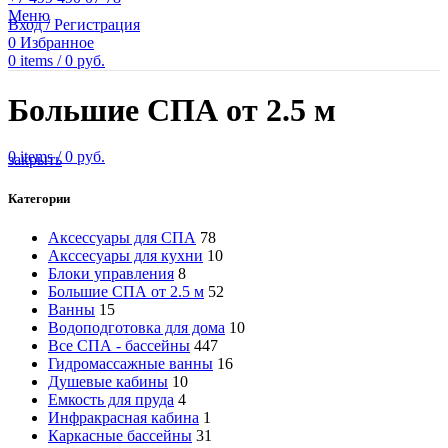
Меню
Вход / Регистрация
0
Избранное
0
items
/
0
руб.
Большие СПА от 2.5 м
0
items
/
0
руб.
закрыть
Категории
Аксессуары для СПА
78
Акссесуары для кухни
10
Блоки управления
8
Большие СПА от 2.5 м
52
Ванны
15
Водоподготовка для дома
10
Все СПА - бассейны
447
Гидромассажные ванны
16
Душевые кабины
10
Емкость для пруда
4
Инфракрасная кабина
1
Каркасные бассейны
31