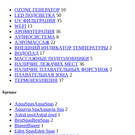
OZONE ГЕНЕРАТОР
10
LED ПОДСВЕТКА
50
UV ФИЛЬТРАЦИЯ
35
WI-FI
13
АРОМОТЕРАПИЯ
36
АУДИОСИСТЕМА
8
АЭРОМАССАЖ
22
ВНЕШНИЙ ИНДИКАТОР ТЕМПЕРАТУРЫ
2
ВОДОПАД
17
МАССАЖНЫЕ ПОДГОЛОВНИКИ
5
НАЛИЧИЕ ЛЕЖАЧИХ МЕСТ
36
НАЛИЧИЕ ПЛАВАТЕЛЬНЫХ ФОРСУНОК
2
ПЛАВАТЕЛЬНАЯ ЗОНА
2
ТЕРМОИЗОЛЯЦИЯ
37
Бренды
AquaSpas
AquaSpas
2
Aquavia Spa
Aquavia Spa
2
Astral pool
Astral pool
1
BestSpas
BestSpas
2
Bigeer
Bigeer
1
Eden Spas
Eden Spas
1