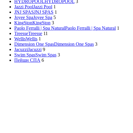
HYDROPOOL
HYDROPOOL
3
Jazzi Pool
Jazzi Pool
1
JNJ SPAS
JNJ SPAS
1
Joyee Spa
Joyee Spa
5
KingSton
KingSton
3
Paolo Ferralli | Spa Natural
Paolo Ferralli | Spa Natural
1
Treesse
Treesse
11
Wellis
Wellis
1
Dimension One Spas
Dimension One Spas
3
Jacuzzi
Jacuzzi
9
Swim Spas
Swim Spas
3
Пейшн СПА
6