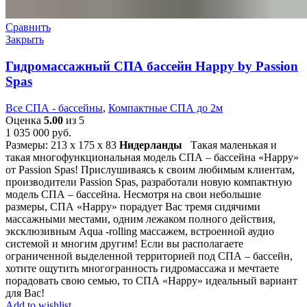
Сравнить
Закрыть
Гидромассажный СПА бассейн Happy by Passion
Spas
Все СПА - бассейны
,
Компактные СПА до 2м
Оценка
5.00
из 5
1 035 000
руб.
Размеры: 213 х 175 х 83
Нидерланды
Такая маленькая и
такая многофункциональная модель СПА – бассейна «Happy»
от Passion Spas! Прислушиваясь к своим любимым клиентам,
производители Passion Spas, разработали новую компактную
модель СПА – бассейна. Несмотря на свои небольшие
размеры, СПА «Happy» порадует Вас тремя сидячими
массажными местами, одним лежаком полного действия,
эксклюзивным Aqua -rolling массажем, встроенной аудио
системой и многим другим! Если вы располагаете
ограниченной выделенной территорией под СПА – бассейн,
хотите ощутить многогранность гидромассажа и мечтаете
порадовать свою семью, то СПА «Happy» идеальный вариант
для Вас!
Add to wishlist