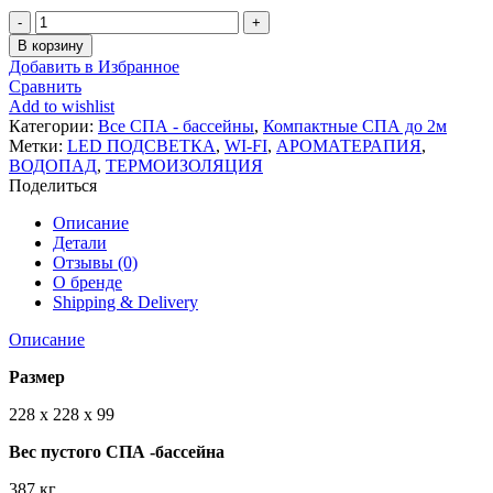
Количество
товара
В корзину
Гидромассажный
Добавить в Избранное
СПА
Сравнить
бассейн
Add to wishlist
Hydropool
Категории:
Все СПА - бассейны
,
Компактные СПА до 2м
Self
Метки:
LED ПОДСВЕТКА
,
WI-FI
,
АРОМАТЕРАПИЯ
,
Cleaning
ВОДОПАД
,
ТЕРМОИЗОЛЯЦИЯ
720
Поделиться
Описание
Детали
Отзывы (0)
О бренде
Shipping & Delivery
Описание
Размер
228 х 228 х 99
Вес пустого СПА -бассейна
387 кг