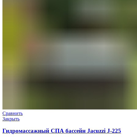
Сравнить
Закрыть
Гидромассажный СПА бассейн Jacuzzi J-225