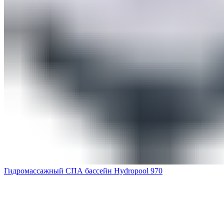
Гидромассажный СПА бассейн Hydropool 970