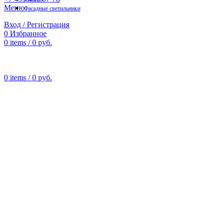
Меню
Фасадные светильники
Вход / Регистрация
0
Избранное
0
items
/
0
руб.
0
items
/
0
руб.