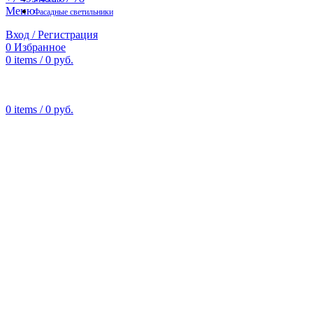
Меню
Фасадные светильники
Вход / Регистрация
0
Избранное
0
items
/
0
руб.
0
items
/
0
руб.