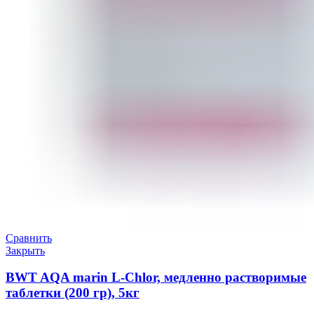
Сравнить
Закрыть
BWT AQA marin L-Chlor, медленно растворимые
таблетки (200 гр), 5кг