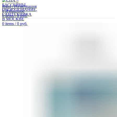
Вход / Регистрация
0
Избранное
0
items
/
0
руб.
0
items
/
0
руб.